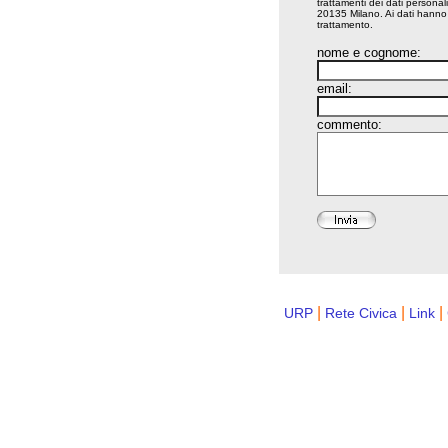
trattamenti dei dati persona
20135 Milano. Ai dati hanno a
trattamento.
nome e cognome:
email:
commento:
|
|
|
URP
Rete Civica
Link