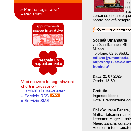
Le 
ogg
» Perchè registrarsi?
sta
» Registrati!
cercando di capire qua
nostre società sempre pi
Società Umanitaria
via San Barnaba, 48
Milano
Telefono: 02 5796831
milano@umanitaria.i
http://https://www.um
frontiera/
Data:
21-07-2026
Orario: 18.30
Vuoi ricevere le segnalazioni
che ti interessano?
» Iscriviti alla newsletter
Gratuito
» Servizio RSS
Ingresso libero
Note: Prenotazione con
» Servizio SMS
Chi c'è:
Irene Fenara, 
Mattia Balsamini, artis
Leonardo Magrelli, arti
Mauro Zanchi, curatore 
Andrea Tinterri, curator