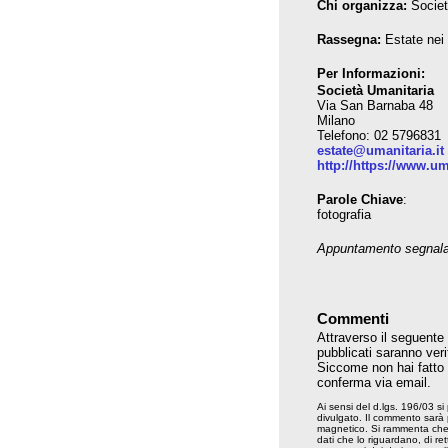
Chi organizza:
Societ
Rassegna:
Estate nei
Per Informazioni:
Società Umanitaria
Via San Barnaba 48
Milano
Telefono: 02 5796831
estate@umanitaria.it
http://https://www.um
Parole Chiave
:
fotografia
Appuntamento segnala
Commenti
Attraverso il seguente
pubblicati saranno veri
Siccome non hai fatto il
conferma via email.
Ai sensi del d.lgs. 196/03 si
divulgato. Il commento sarà
magnetico. Si rammenta che ai
dati che lo riguardano, di rett