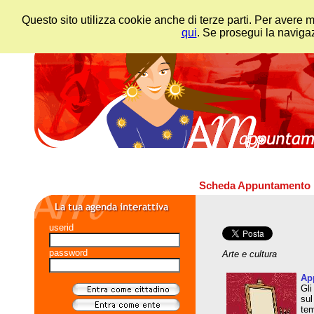
Questo sito utilizza cookie anche di terze parti. Per avere 
qui
. Se prosegui la navigaz
Scheda Appuntamento
userid
password
Arte e cultura
App
Gli
sul
tem