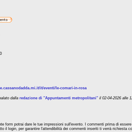
i
00
.cassanodadda.mi.it/it/eventi/le-comari-in-rosa
lato dalla
redazione di "Appuntamenti metropolitani"
il 02-04-2026 alle 
te form potrai dare le tue impressioni sull'evento. I commenti prima di essere 
o il login, per garantire l'attendibilità dei commenti inseriti ti verrà richiesta 