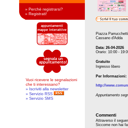
» Perchè registrarsi?
» Registrati!
Piazza Parrucchett
Cassano d'Adda
Data:
26-04-2026
Orario: 10:00 - 19:
Gratuito
Ingresso libero
Per Informazioni:
Vuoi ricevere le segnalazioni
che ti interessano?
http://www.comune
» Iscriviti alla newsletter
» Servizio RSS
Appuntamento segna
» Servizio SMS
Commenti
Attraverso il seguen
Siccome non hai fatt