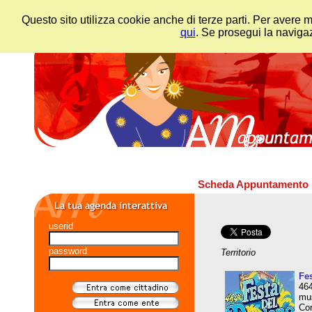
Questo sito utilizza cookie anche di terze parti. Per avere 
qui
. Se prosegui la navigaz
Scheda Appuntamento
userid
password
Territorio
Fe
464
mus
Cor