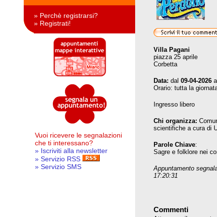
» Perchè registrarsi?
» Registrati!
Villa Pagani
piazza 25 aprile
Corbetta
Data:
dal
09-04-2026
a
Orario: tutta la giornat
Ingresso libero
Chi organizza:
Comune
scientifiche a cura di
Vuoi ricevere le segnalazioni
che ti interessano?
Parole Chiave
:
» Iscriviti alla newsletter
Sagre e folklore nei c
» Servizio RSS
» Servizio SMS
Appuntamento segnala
17:20:31
Commenti