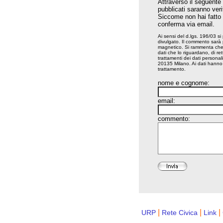
Attraverso il seguente
pubblicati saranno veri
Siccome non hai fatto il
conferma via email.
Ai sensi del d.lgs. 196/03 si
divulgato. Il commento sarà
magnetico. Si rammenta che ai
dati che lo riguardano, di rett
trattamenti dei dati persona
20135 Milano. Ai dati hanno a
trattamento.
nome e cognome:
email:
commento:
|
|
|
URP
Rete Civica
Link