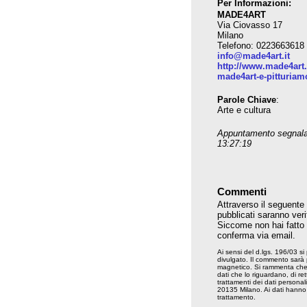
Per Informazioni:
MADE4ART
Via Ciovasso 17
Milano
Telefono: 0223663618
info@made4art.it
http://www.made4art.i
made4art-e-pitturiam
Parole Chiave
:
Arte e cultura
Appuntamento segnala
13:27:19
Commenti
Attraverso il seguente
pubblicati saranno veri
Siccome non hai fatto il
conferma via email.
Ai sensi del d.lgs. 196/03 si
divulgato. Il commento sarà
magnetico. Si rammenta che ai
dati che lo riguardano, di rett
trattamenti dei dati persona
20135 Milano. Ai dati hanno a
trattamento.