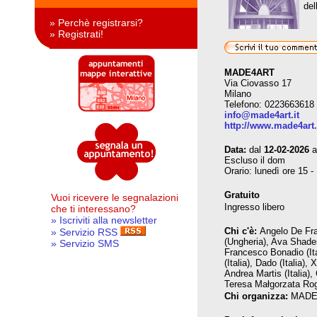
del
» Perchè registrarsi?
» Registrati!
MADE4ART
Via Ciovasso 17
Milano
Telefono: 0223663618
info@made4art.it
http://www.made4art.
Data:
dal
12-02-2026
a
Escluso il dom
Orario: lunedì ore 15 -
Gratuito
Vuoi ricevere le segnalazioni
Ingresso libero
che ti interessano?
» Iscriviti alla newsletter
Chi c'è:
Angelo De Fran
» Servizio RSS
(Ungheria), Ava Shades 
» Servizio SMS
Francesco Bonadio (Ital
(Italia), Dado (Italia)
Andrea Martis (Italia), 
Teresa Małgorzata Rogo
Chi organizza:
MADE4