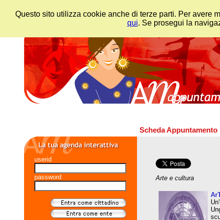
Questo sito utilizza cookie anche di terze parti. Per avere 
qui
. Se prosegui la navigaz
Scheda Appuntamento
userid
password
Arte e cultura
Ar
Un'
Ung
scu