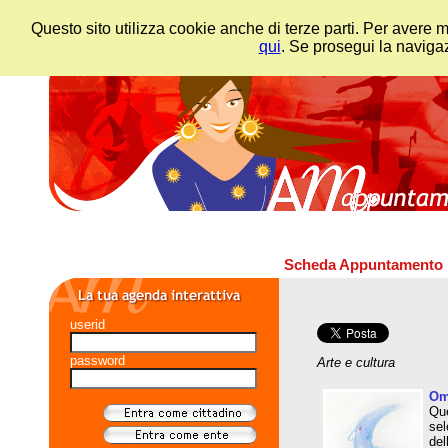
Questo sito utilizza cookie anche di terze parti. Per avere 
qui
. Se prosegui la navigaz
Scheda Appuntamento
userid
password
Arte e cultura
Oma
Que
sel
del