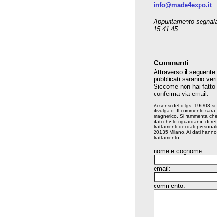
info@made4expo.it
Appuntamento segnala
15:41:45
Commenti
Attraverso il seguente
pubblicati saranno veri
Siccome non hai fatto il
conferma via email.
Ai sensi del d.lgs. 196/03 si
divulgato. Il commento sarà
magnetico. Si rammenta che ai
dati che lo riguardano, di rett
trattamenti dei dati persona
20135 Milano. Ai dati hanno a
trattamento.
nome e cognome:
email:
commento: