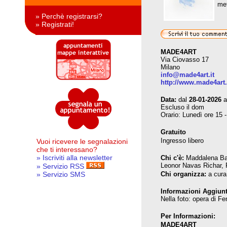
met
» Perchè registrarsi?
» Registrati!
MADE4ART
Via Ciovasso 17
Milano
info@made4art.it
http://www.made4art.
Data:
dal
28-01-2026
a
Escluso il dom
Orario: Lunedì ore 15 -
Gratuito
Ingresso libero
Vuoi ricevere le segnalazioni
che ti interessano?
» Iscriviti alla newsletter
Chi c'è:
Maddalena Bar
Leonor Navas Richar, 
» Servizio RSS
» Servizio SMS
Chi organizza:
a cura
Informazioni Aggiunt
Nella foto: opera di F
Per Informazioni:
MADE4ART