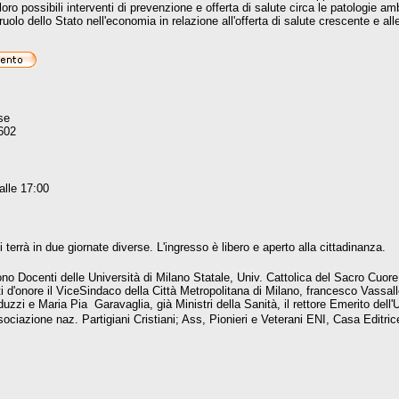
loro possibili interventi di prevenzione e offerta di salute circa le patologie a
ruolo dello Stato nell'economia in relazione all'offerta di salute crescente e all
se
602
alle 17:00
 terrà in due giornate diverse. L'ingresso è libero e aperto alla cittadinanza.
 sono Docenti delle Università di Milano Statale, Univ. Cattolica del Sacro Cuo
ti d'onore il ViceSindaco della Città Metropolitana di Milano, francesco Vassall
uzzi e Maria Pia Garavaglia, già Ministri della Sanità, il rettore Emerito dell'
ociazione naz. Partigiani Cristiani; Ass, Pionieri e Veterani ENI, Casa Ed