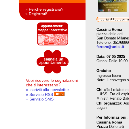
» Perchè registrarsi?
» Registrati!
Cassina Roma
piazza delle arti
San Donato Milane
Telefono: 351/6896
ferrara@unisi.it
Data:
07-05-2025
Orario: Dalle 10:00 
Gratuito
Ingresso libero
Note: Il convegno si
Vuoi ricevere le segnalazioni
che ti interessano?
» Iscriviti alla newsletter
Chi c'è:
I relatori
LUISS. Tra gli ospi
» Servizio RSS
Ministri Renato Bald
» Servizio SMS
Chi organizza:
Ass
Lugan
Per Informazioni:
Cassina Roma
Piazza Delle arti