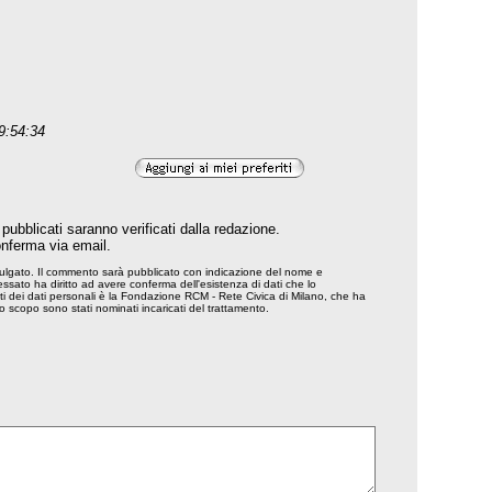
09:54:34
pubblicati saranno verificati dalla redazione.
conferma via email.
divulgato. Il commento sarà pubblicato con indicazione del nome e
ssato ha diritto ad avere conferma dell'esistenza di dati che lo
tamenti dei dati personali è la Fondazione RCM - Rete Civica di Milano, che ha
o scopo sono stati nominati incaricati del trattamento.