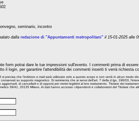
se
602
convegno, seminario, incontro
lato dalla
redazione di "Appuntamenti metropolitani"
il 15-01-2025 alle 
te form potrai dare le tue impressioni sull'evento. I commenti prima di essere 
o il login, per garantire l'attendibilità dei commenti inseriti ti verrà richiesta 
03 si precisa che l'indirizzo e.mail sarà utilizzato solo a questo scopo e non verrà in alcun modo 
conservati su supporto magnetico. Si rammenta che ai sensi dell'art. 7 della d.lgs. 196/03, l'intere
i o aggiornarli, di cancellarli o di opporsi per motivi legittimi al loro trattamento. Titolare dei trat
melico 39/41, 20135 Milano. Ai dati hanno accesso i dipendenti e collaboratori del Titolare che all