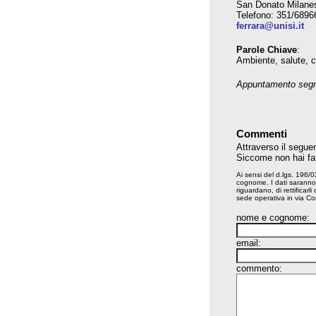
San Donato Milane
Telefono: 351/6896
ferrara@unisi.it
Parole Chiave
:
Ambiente, salute, 
Appuntamento segna
Commenti
Attraverso il seguen
Siccome non hai fatt
Ai sensi del d.lgs. 196/
cognome. I dati saranno 
riguardano, di rettificarl
sede operativa in via Co
nome e cognome:
email:
commento: